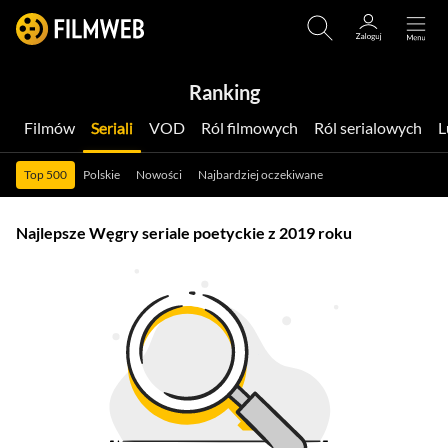
Ranking
Filmów
Seriali
VOD
Ról filmowych
Ról serialowych
Top 500
Polskie
Nowości
Najbardziej oczekiwane
Najlepsze Węgry seriale poetyckie z 2019 roku