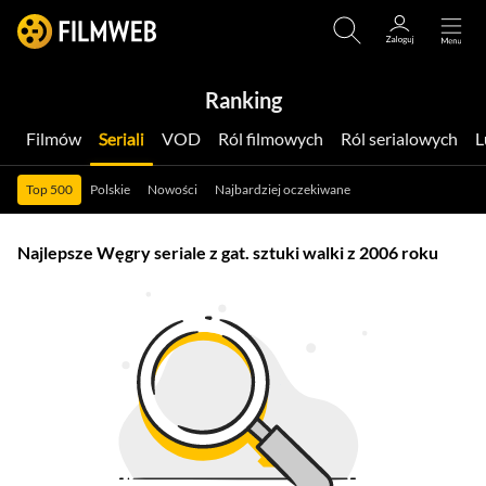
Ranking
Filmów
Seriali
VOD
Ról filmowych
Ról serialowych
Top 500
Polskie
Nowości
Najbardziej oczekiwane
Najlepsze Węgry seriale z gat. sztuki walki z 2006 roku