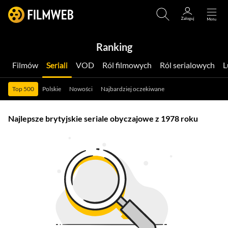
Ranking
Filmów
Seriali
VOD
Ról filmowych
Ról serialowych
Top 500
Polskie
Nowości
Najbardziej oczekiwane
Najlepsze brytyjskie seriale obyczajowe z 1978 roku