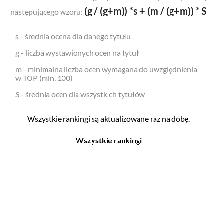
(g / (g+m)) *s + (m / (g+m)) * S
następującego wzoru:
s - średnia ocena dla danego tytułu
g - liczba wystawionych ocen na tytuł
m - minimalna liczba ocen wymagana do uwzględnienia
w TOP (min. 100)
S - średnia ocen dla wszystkich tytułów
Wszystkie rankingi są aktualizowane raz na dobę.
Wszystkie rankingi
Filmy
Seriale
Top 500
Top 500
Polskie
Polskie
Nowości