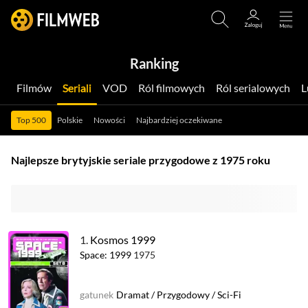
Ranking
Filmów
Seriali
VOD
Ról filmowych
Ról serialowych
Top 500
Polskie
Nowości
Najbardziej oczekiwane
Najlepsze brytyjskie seriale przygodowe z 1975 roku
1.
Kosmos 1999
Space: 1999
1975
gatunek
Dramat
/
Przygodowy
/
Sci-Fi