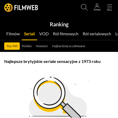
Ranking
Filmów
Seriali
VOD
Ról filmowych
Ról serialowych
Top 500
Polskie
Nowości
Najbardziej oczekiwane
Najlepsze brytyjskie seriale sensacyjne z 1973 roku