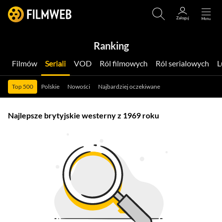
Ranking
Filmów
Seriali
VOD
Ról filmowych
Ról serialowych
Top 500
Polskie
Nowości
Najbardziej oczekiwane
Najlepsze brytyjskie westerny z 1969 roku