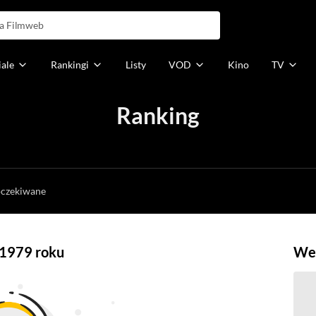
iale
Rankingi
Listy
VOD
Kino
TV
Ranking
h
oczekiwane
 1979 roku
Weź