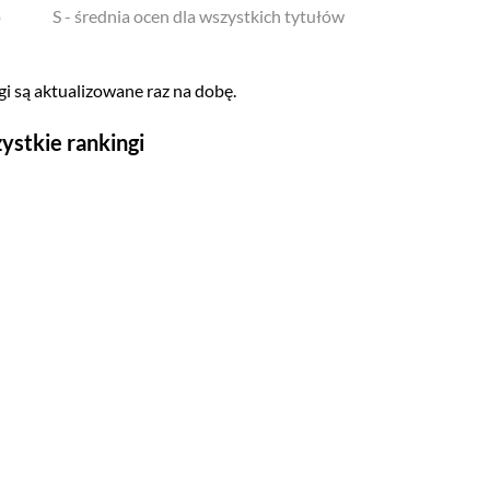
o
S - średnia ocen dla wszystkich tytułów
i są aktualizowane raz na dobę.
ystkie rankingi
Seriale
Top 500
Polskie
Gry wideo
Top 500
Nowości
Kompozytorów
Scenografów