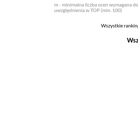
m - minimalna liczba ocen wymagana d
uwzględnienia w TOP (min. 100)
Wszystkie ranking
Wsz
Filmy
Top 500
Polskie
Nowości
Programy
Top 500
Polskie
Ludzie filmu
Aktorów
Aktorek