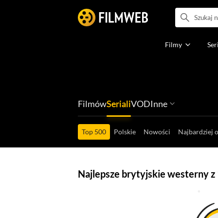
Filmy
Ser
Filmów
Seriali
VOD
Inne
Ludzi filmu
Programów
Ról filmowych
Ról serialowyc
Box Office'ów
Gier wideo
Top 500
Polskie
Nowości
Najbardziej 
Najlepsze brytyjskie westerny z