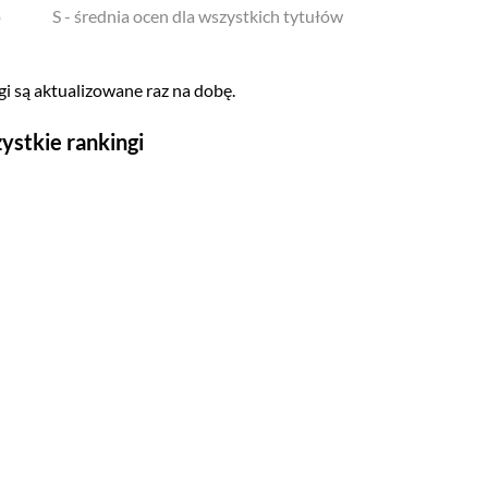
o
S - średnia ocen dla wszystkich tytułów
i są aktualizowane raz na dobę.
ystkie rankingi
Seriale
Top 500
Polskie
Gry wideo
Top 500
Nowości
Kompozytorów
Scenografów