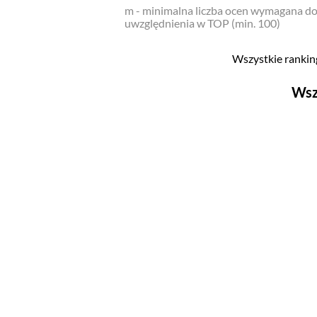
m - minimalna liczba ocen wymagana d
uwzględnienia w TOP (min. 100)
Wszystkie ranking
Wsz
Filmy
Top 500
Polskie
Nowości
Programy
Top 500
Polskie
Ludzie filmu
Aktorów
Aktorek