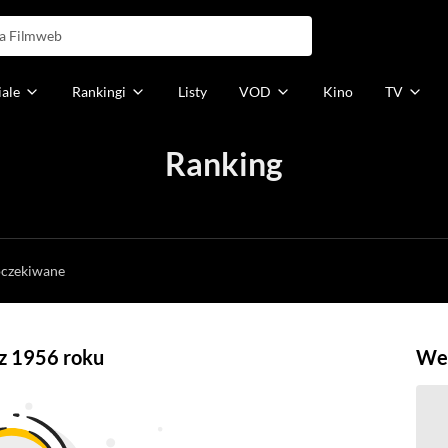
iale
Rankingi
Listy
VOD
Kino
TV
Ranking
h
oczekiwane
 z 1956 roku
Weź