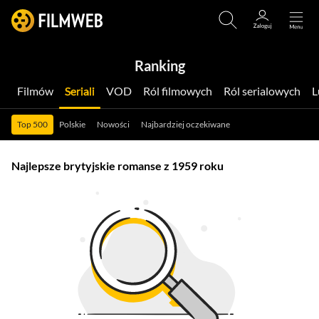
Ranking
Filmów
Seriali
VOD
Ról filmowych
Ról serialowych
Top 500
Polskie
Nowości
Najbardziej oczekiwane
Najlepsze brytyjskie romanse z 1959 roku