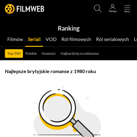
Ranking
Filmów
Seriali
VOD
Ról filmowych
Ról serialowych
Top 500
Polskie
Nowości
Najbardziej oczekiwane
Najlepsze brytyjskie romanse z 1980 roku