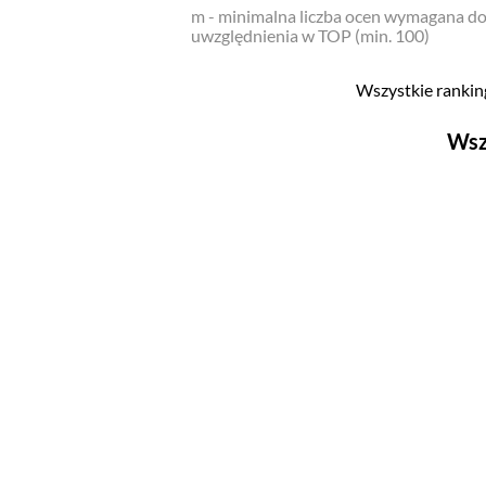
m - minimalna liczba ocen wymagana d
uwzględnienia w TOP (min. 100)
Wszystkie ranking
Wsz
Filmy
Top 500
Polskie
Nowości
Programy
Top 500
Polskie
Ludzie filmu
Aktorów
Aktorek