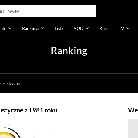
iale
Rankingi
Listy
VOD
Kino
TV
Ranking
h
oczekiwane
alistyczne z 1981 roku
Weź