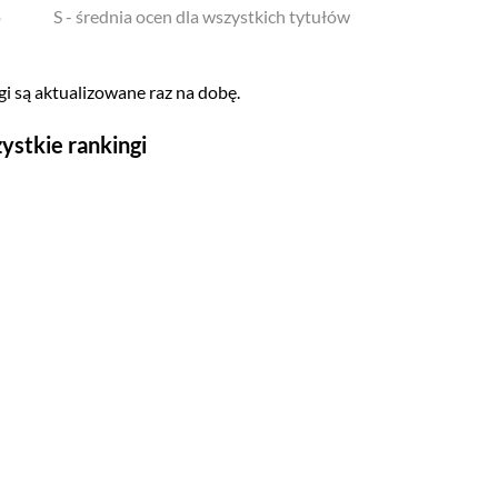
o
S - średnia ocen dla wszystkich tytułów
i są aktualizowane raz na dobę.
ystkie rankingi
Seriale
Top 500
Polskie
Gry wideo
Top 500
Nowości
Kompozytorów
Scenografów