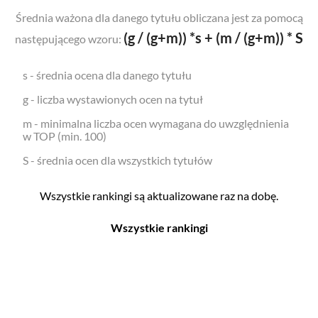
Średnia ważona dla danego tytułu obliczana jest za pomocą
(g / (g+m)) *s + (m / (g+m)) * S
następującego wzoru:
s - średnia ocena dla danego tytułu
g - liczba wystawionych ocen na tytuł
m - minimalna liczba ocen wymagana do uwzględnienia
w TOP (min. 100)
S - średnia ocen dla wszystkich tytułów
Wszystkie rankingi są aktualizowane raz na dobę.
Wszystkie rankingi
Filmy
Seriale
Top 500
Top 500
Polskie
Polskie
Nowości