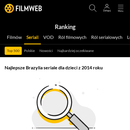
Ranking
Filmów
Seriali
VOD
Ról filmowych
Ról serialowych
Top 500
Polskie
Nowości
Najbardziej oczekiwane
Najlepsze Brazylia seriale dla dzieci z 2014 roku