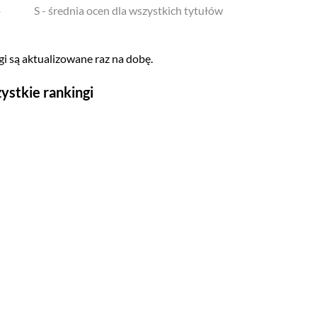
o
S - średnia ocen dla wszystkich tytułów
i są aktualizowane raz na dobę.
ystkie rankingi
Seriale
Top 500
Polskie
Gry wideo
Top 500
Nowości
Kompozytorów
Scenografów