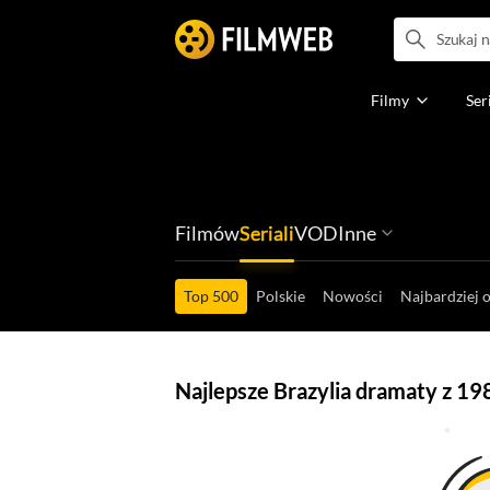
Filmy
Ser
Filmów
Seriali
VOD
Inne
Ludzi filmu
Programów
Ról filmowych
Ról serialowyc
Box Office'ów
Gier wideo
Top 500
Polskie
Nowości
Najbardziej 
Najlepsze Brazylia dramaty z 19