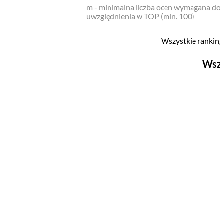
m - minimalna liczba ocen wymagana d
uwzględnienia w TOP (min. 100)
Wszystkie ranking
Wsz
Filmy
Top 500
Polskie
Nowości
Programy
Top 500
Polskie
Ludzie filmu
Aktorów
Aktorek