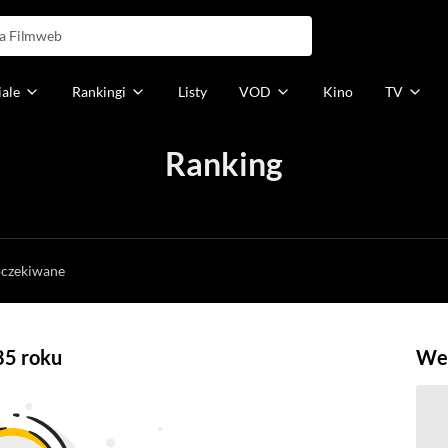
iale
Rankingi
Listy
VOD
Kino
TV
Ranking
h
oczekiwane
85 roku
Weź