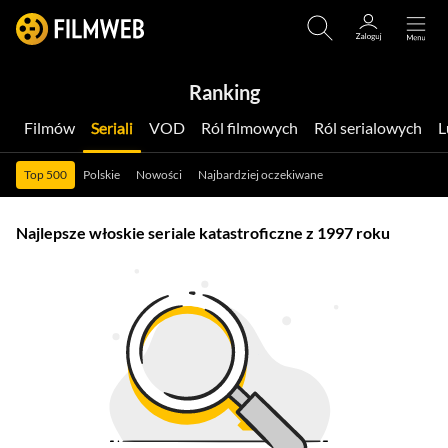
Ranking
Filmów
Seriali
VOD
Ról filmowych
Ról serialowych
Top 500
Polskie
Nowości
Najbardziej oczekiwane
Najlepsze włoskie seriale katastroficzne z 1997 roku