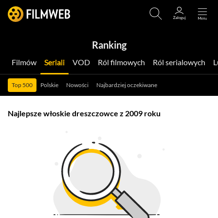
Ranking
Filmów
Seriali
VOD
Ról filmowych
Ról serialowych
Top 500
Polskie
Nowości
Najbardziej oczekiwane
Najlepsze włoskie dreszczowce z 2009 roku