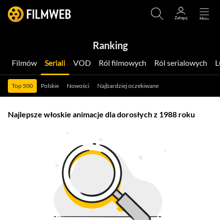
Ranking
Filmów
Seriali
VOD
Ról filmowych
Ról serialowych
Top 500
Polskie
Nowości
Najbardziej oczekiwane
Najlepsze włoskie animacje dla dorosłych z 1988 roku