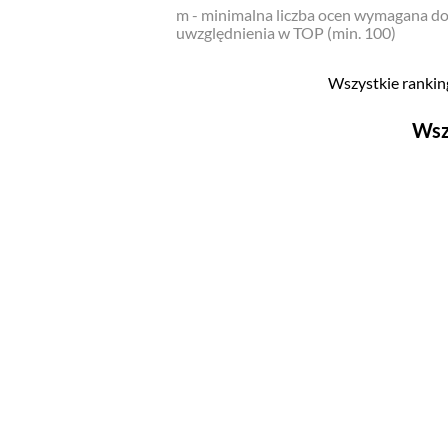
m - minimalna liczba ocen wymagana d
uwzględnienia w TOP (min. 100)
Wszystkie ranking
Wsz
Filmy
Top 500
Polskie
Nowości
Programy
Top 500
Polskie
Ludzie filmu
Aktorów
Aktorek