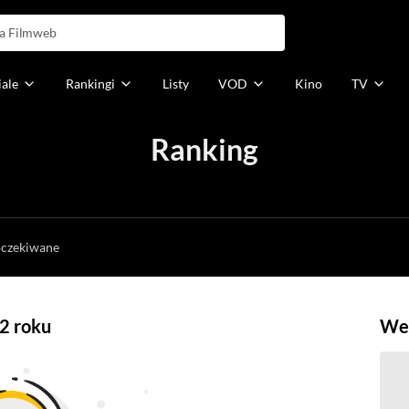
iale
Rankingi
Listy
VOD
Kino
TV
Ranking
h
oczekiwane
2 roku
Weź