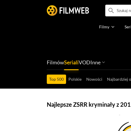
Filmy
Ser
Filmów
Seriali
VOD
Inne
Ludzi filmu
Programów
Ról filmowych
Ról serialowyc
Box Office'ów
Gier wideo
Top 500
Polskie
Nowości
Najbardziej 
Najlepsze ZSRR kryminały z 201