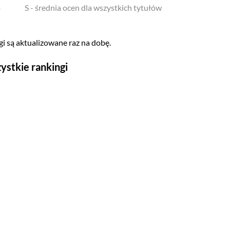
o
S - średnia ocen dla wszystkich tytułów
i są aktualizowane raz na dobę.
ystkie rankingi
Seriale
Top 500
Polskie
Gry wideo
Top 500
Nowości
Kompozytorów
Scenografów