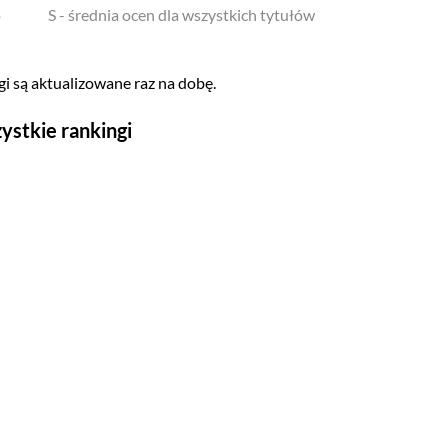
o
S - średnia ocen dla wszystkich tytułów
i są aktualizowane raz na dobę.
ystkie rankingi
Seriale
Top 500
Polskie
Gry wideo
Top 500
Nowości
Kompozytorów
Scenografów