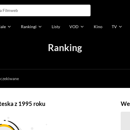
iale
Rankingi
Listy
VOD
Kino
TV
Ranking
h
oczekiwane
oteska z 1995 roku
Weź