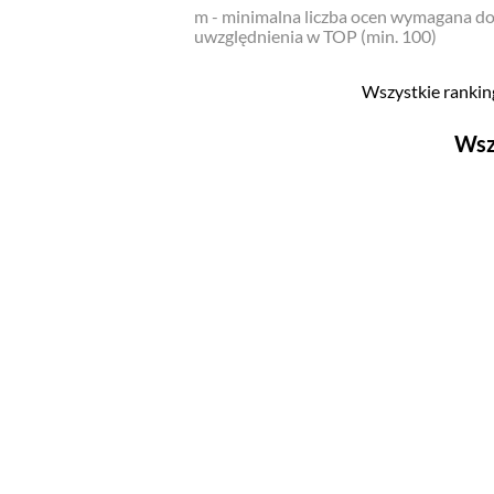
m - minimalna liczba ocen wymagana d
uwzględnienia w TOP (min. 100)
Wszystkie ranking
Wsz
Filmy
Top 500
Polskie
Nowości
Programy
Top 500
Polskie
Ludzie filmu
Aktorów
Aktorek