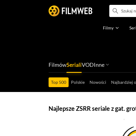
Filmy
Ser
Filmów
Seriali
VOD
Inne
Ludzi filmu
Programów
Ról filmowych
Ról serialowyc
Box Office'ów
Gier wideo
Top 500
Polskie
Nowości
Najbardziej 
Najlepsze ZSRR seriale z gat. gr