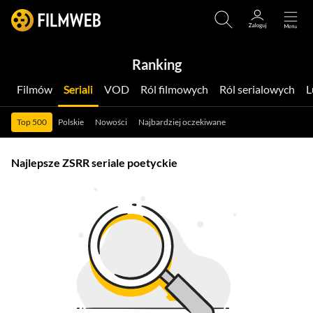
Ranking
Filmów
Seriali
VOD
Ról filmowych
Ról serialowych
Top 500
Polskie
Nowości
Najbardziej oczekiwane
Najlepsze ZSRR seriale poetyckie