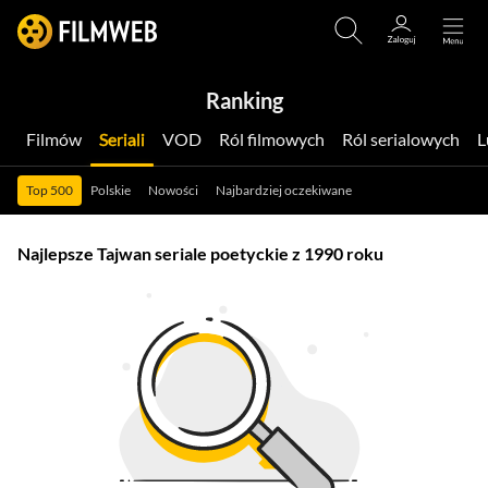
Ranking
Filmów
Seriali
VOD
Ról filmowych
Ról serialowych
Top 500
Polskie
Nowości
Najbardziej oczekiwane
Najlepsze Tajwan seriale poetyckie z 1990 roku