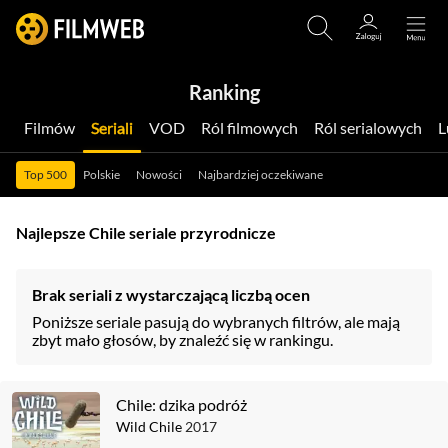
Ranking
Filmów
Seriali
VOD
Ról filmowych
Ról serialowych
Top 500
Polskie
Nowości
Najbardziej oczekiwane
Najlepsze Chile seriale przyrodnicze
Brak seriali z wystarczającą liczbą ocen
Poniższe seriale pasują do wybranych filtrów, ale mają
zbyt mało głosów, by znaleźć się w rankingu.
Chile: dzika podróż
Wild Chile
2017