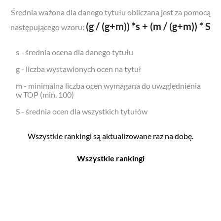
Średnia ważona dla danego tytułu obliczana jest za pomocą
(g / (g+m)) *s + (m / (g+m)) * S
następującego wzoru:
s - średnia ocena dla danego tytułu
g - liczba wystawionych ocen na tytuł
m - minimalna liczba ocen wymagana do uwzględnienia
w TOP (min. 100)
S - średnia ocen dla wszystkich tytułów
Wszystkie rankingi są aktualizowane raz na dobę.
Wszystkie rankingi
Filmy
Seriale
Top 500
Top 500
Polskie
Polskie
Nowości