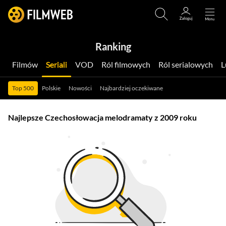
Ranking
Filmów
Seriali
VOD
Ról filmowych
Ról serialowych
Top 500
Polskie
Nowości
Najbardziej oczekiwane
Najlepsze Czechosłowacja melodramaty z 2009 roku