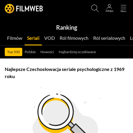
Ranking
Filmów
Seriali
VOD
Ról filmowych
Ról serialowych
Top 500
Polskie
Nowości
Najbardziej oczekiwane
Najlepsze Czechosłowacja seriale psychologiczne z 1969
roku