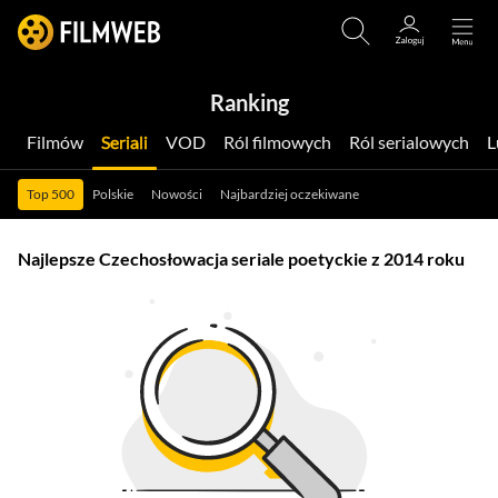
Ranking
Filmów
Seriali
VOD
Ról filmowych
Ról serialowych
Top 500
Polskie
Nowości
Najbardziej oczekiwane
Najlepsze Czechosłowacja seriale poetyckie z 2014 roku