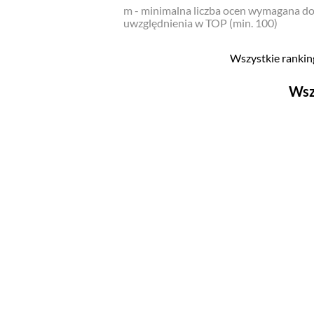
m - minimalna liczba ocen wymagana d
uwzględnienia w TOP (min. 100)
Wszystkie ranking
Wsz
Filmy
Top 500
Polskie
Nowości
Programy
Top 500
Polskie
Ludzie filmu
Aktorów
Aktorek