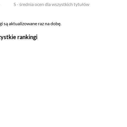
o
S - średnia ocen dla wszystkich tytułów
i są aktualizowane raz na dobę.
ystkie rankingi
Seriale
Top 500
Polskie
Gry wideo
Top 500
Nowości
Kompozytorów
Scenografów