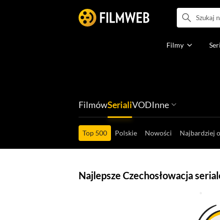
Filmy
Ser
Filmów
Seriali
VOD
Inne
Ludzi filmu
Programów
Ról filmowych
Ról serialowyc
Box Office'ów
Gier wideo
Top 500
Polskie
Nowości
Najbardziej 
Najlepsze Czechosłowacja serial