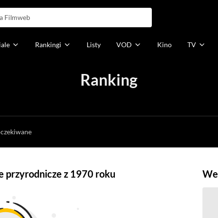
iale
Rankingi
Listy
VOD
Kino
TV
Ranking
h
oczekiwane
e przyrodnicze z 1970 roku
Weź