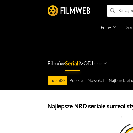
Filmy
Ser
Filmów
Seriali
VOD
Inne
Ludzi filmu
Programów
Ról filmowych
Ról serialowyc
Box Office'ów
Gier wideo
Top 500
Polskie
Nowości
Najbardziej 
Najlepsze NRD seriale surrealis