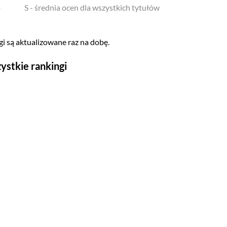
o
S - średnia ocen dla wszystkich tytułów
i są aktualizowane raz na dobę.
ystkie rankingi
Seriale
Top 500
Polskie
Gry wideo
Top 500
Nowości
Kompozytorów
Scenografów