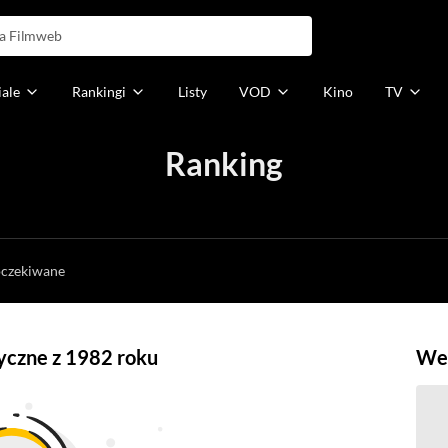
iale
Rankingi
Listy
VOD
Kino
TV
Ranking
h
oczekiwane
tyczne z 1982 roku
Weź