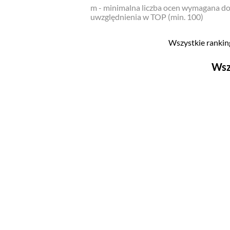
m - minimalna liczba ocen wymagana d
uwzględnienia w TOP (min. 100)
Wszystkie ranking
Wsz
Filmy
Top 500
Polskie
Nowości
Programy
Top 500
Polskie
Ludzie filmu
Aktorów
Aktorek