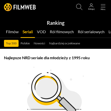
Ranking
Filmów
Seriali
VOD
Ról filmowych
Ról serialowych
Top 500
Polskie
Nowości
Najbardziej oczekiwane
Najlepsze NRD seriale dla młodzieży z 1995 roku