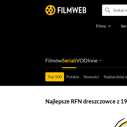
Filmy
Ser
Filmów
Seriali
VOD
Inne
Ludzi filmu
Programów
Ról filmowych
Ról serialowyc
Box Office'ów
Gier wideo
Top 500
Polskie
Nowości
Najbardziej 
Najlepsze RFN dreszczowce z 1