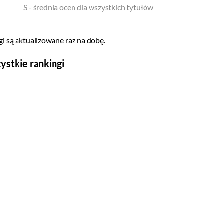
o
S - średnia ocen dla wszystkich tytułów
i są aktualizowane raz na dobę.
ystkie rankingi
Seriale
Top 500
Polskie
Gry wideo
Top 500
Nowości
Kompozytorów
Scenografów