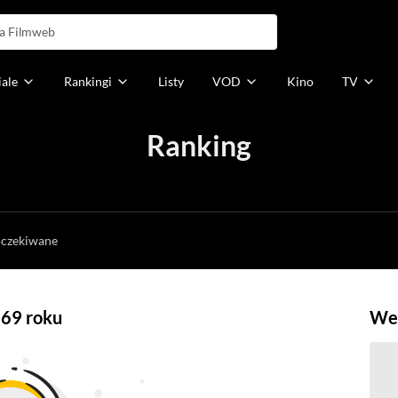
iale
Rankingi
Listy
VOD
Kino
TV
Ranking
h
oczekiwane
969 roku
Weź