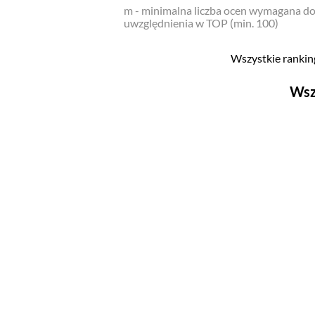
m - minimalna liczba ocen wymagana d
uwzględnienia w TOP (min. 100)
Wszystkie ranking
Wsz
Filmy
Top 500
Polskie
Nowości
Programy
Top 500
Polskie
Ludzie filmu
Aktorów
Aktorek