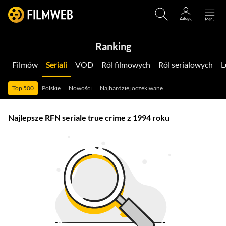
Ranking
Filmów
Seriali
VOD
Ról filmowych
Ról serialowych
Top 500
Polskie
Nowości
Najbardziej oczekiwane
Najlepsze RFN seriale true crime z 1994 roku