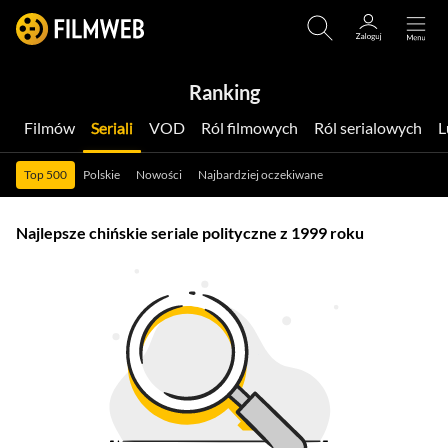
Ranking
Filmów
Seriali
VOD
Ról filmowych
Ról serialowych
Top 500
Polskie
Nowości
Najbardziej oczekiwane
Najlepsze chińskie seriale polityczne z 1999 roku