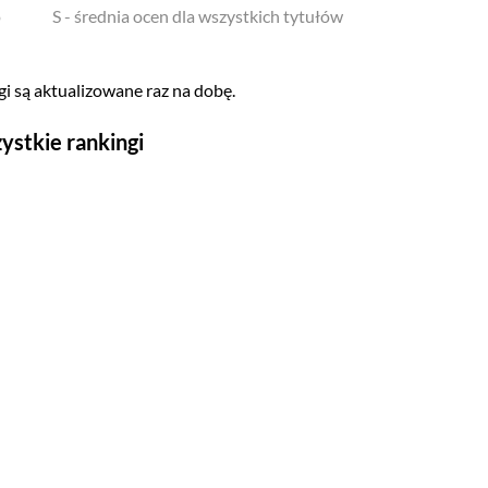
o
S - średnia ocen dla wszystkich tytułów
i są aktualizowane raz na dobę.
ystkie rankingi
Seriale
Top 500
Polskie
Gry wideo
Top 500
Nowości
Kompozytorów
Scenografów