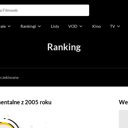
iale
Rankingi
Listy
VOD
Kino
TV
Ranking
h
oczekiwane
mentalne z 2005 roku
Weź