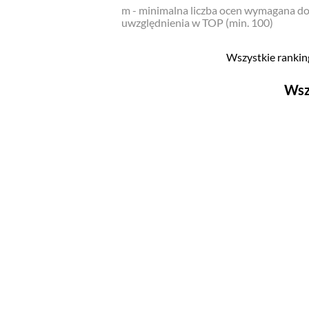
m - minimalna liczba ocen wymagana d
uwzględnienia w TOP (min. 100)
Wszystkie ranking
Wsz
Filmy
Top 500
Polskie
Nowości
Programy
Top 500
Polskie
Ludzie filmu
Aktorów
Aktorek