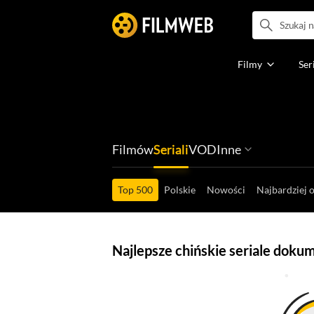
Filmy
Ser
Filmów
Seriali
VOD
Inne
Ludzi filmu
Programów
Ról filmowych
Ról serialowyc
Box Office'ów
Gier wideo
Top 500
Polskie
Nowości
Najbardziej 
Najlepsze chińskie seriale doku