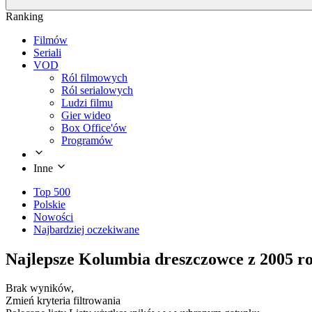
Ranking
Filmów
Seriali
VOD
Ról filmowych
Ról serialowych
Ludzi filmu
Gier wideo
Box Office'ów
Programów
Inne
Top 500
Polskie
Nowości
Najbardziej oczekiwane
Najlepsze Kolumbia dreszczowce z 2005 r
Brak wyników,
Zmień kryteria filtrowania