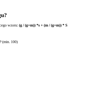
gu?
ącego wzoru:
(g / (g+m)) *s + (m / (g+m)) * S
 (min. 100)