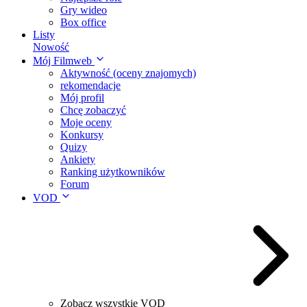
Gry wideo
Box office
Listy
Nowość
Mój Filmweb
Aktywność (oceny znajomych)
rekomendacje
Mój profil
Chcę zobaczyć
Moje oceny
Konkursy
Quizy
Ankiety
Ranking użytkowników
Forum
VOD
Zobacz wszystkie VOD