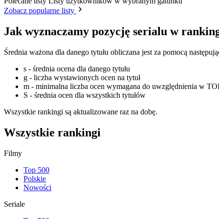
Polecane listy
Listy użytkowników w wybranym gatunku
Zobacz popularne listy
Jak wyznaczamy pozycję serialu w rankin
Średnia ważona dla danego tytułu obliczana jest za pomocą następuj
s - średnia ocena dla danego tytułu
g - liczba wystawionych ocen na tytuł
m - minimalna liczba ocen wymagana do uwzględnienia w TOP
S - średnia ocen dla wszystkich tytułów
Wszystkie rankingi są aktualizowane raz na dobę.
Wszystkie rankingi
Filmy
Top 500
Polskie
Nowości
Seriale