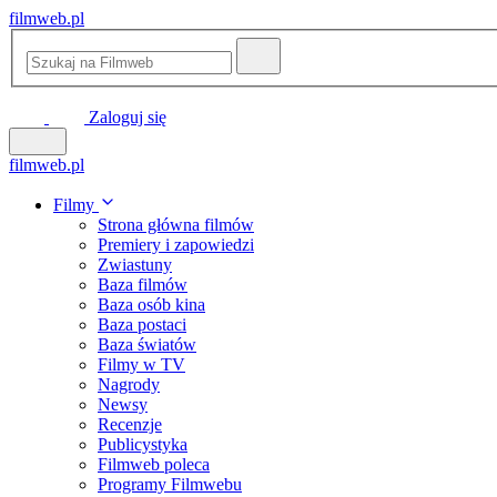
filmweb.pl
Zaloguj się
filmweb.pl
Filmy
Strona główna filmów
Premiery i zapowiedzi
Zwiastuny
Baza filmów
Baza osób kina
Baza postaci
Baza światów
Filmy w TV
Nagrody
Newsy
Recenzje
Publicystyka
Filmweb poleca
Programy Filmwebu