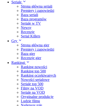
Seriale
Strona główna seriali
Premiery i zapowiedzi
Baza seriali
Baza programów
Seriale w TV
Newsy
Recenzje
Serial Killers
Gry
Strona główna gier
Premiery i zapowiedzi
Baza gier
Recenzje gier
Rankingi
Ranking nowości
Ranking top 500
Ranking oczekiwanych
Nowości serialowe
Seriale top 500
Filmy na VOD
Seriale na VOD
Oryginalne produkcje
Ludzie filmu
Najlepsze role