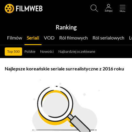
Ranking
Filmów
Seriali
VOD
Ról filmowych
Ról serialowych
Top 500
Polskie
Nowości
Najbardziej oczekiwane
Najlepsze koreańskie seriale surrealistyczne z 2016 roku