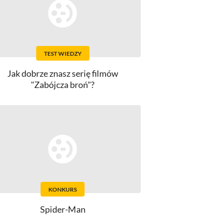
TEST WIEDZY
Jak dobrze znasz serię filmów
"Zabójcza broń"?
KONKURS
Spider-Man