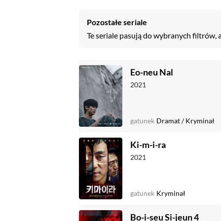
Pozostałe seriale
Te seriale pasują do wybranych filtrów, 
Eo-neu Nal
2021
gatunek
Dramat
/
Kryminał
Ki-m-i-ra
2021
gatunek
Kryminał
Bo-i-seu Si-jeun 4