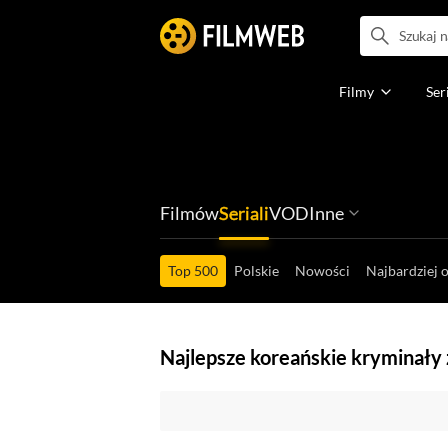
Filmy
Ser
Filmów
Seriali
VOD
Inne
Ludzi filmu
Programów
Ról filmowych
Ról serialowyc
Box Office'ów
Gier wideo
Top 500
Polskie
Nowości
Najbardziej 
Najlepsze koreańskie kryminały