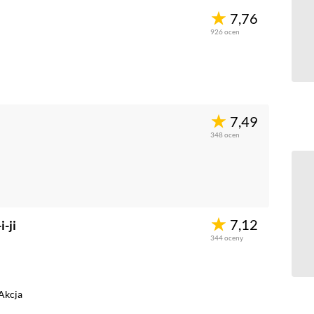
7,76
926
ocen
7,49
348
ocen
7,12
-ji
344
oceny
Akcja