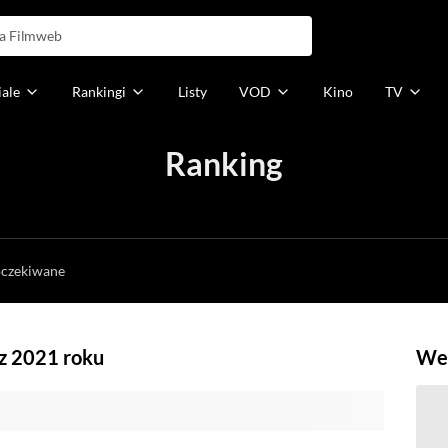
iale
Rankingi
Listy
VOD
Kino
TV
Ranking
h
oczekiwane
 z 2021 roku
Weź