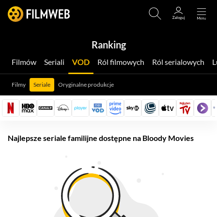
Ranking
Filmów
Seriali
VOD
Ról filmowych
Ról serialowych
Filmy
Seriale
Oryginalne produkcje
Najlepsze seriale familijne dostępne na Bloody Movies