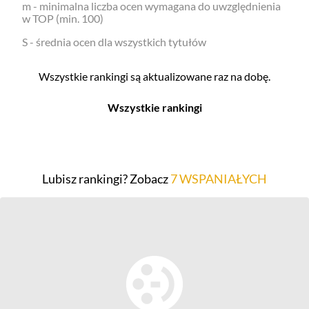
m - minimalna liczba ocen wymagana do uwzględnienia
w TOP (min. 100)
S - średnia ocen dla wszystkich tytułów
Wszystkie rankingi są aktualizowane raz na dobę.
Wszystkie rankingi
Filmy
Seriale
Top 500
Top 500
Lubisz rankingi? Zobacz
7 WSPANIAŁYCH
Polskie
Polskie
Nowości
Programy
Gry wideo
Top 500
Top 500
Polskie
Nowości
Ludzie filmu