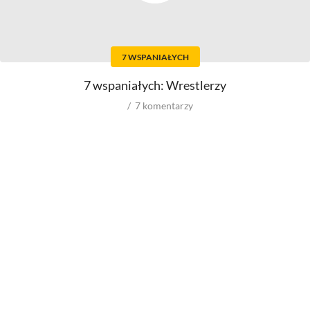
Aktorów
Scenografów
Aktorek
Montażystów
Reżyserów
Kostiumografów
Scenarzystów
Dźwiękowców
7 WSPANIAŁYCH
Producentów
Autorów materiałów do
scenariusza
Autorów zdjęć
7 wspaniałych: Wrestlerzy
Kompozytorów
7
komentarzy
Role w filmowych
Role w serialach
Męskie
Męskie
Kobiece
Kobiece
Reżyserów
Reżyserów
Scenarzystów
Scenarzystów
Producentów
Kompozytorów
Autorów zdjęć
Kompozytorów
Box Office
wyniki ze świata
wyniki spoza USA
wyniki z USA
budżety