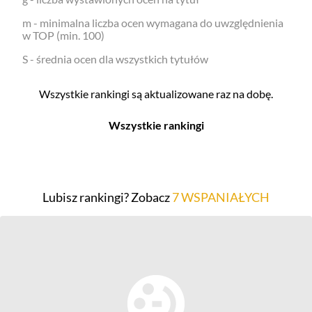
m - minimalna liczba ocen wymagana do uwzględnienia
w TOP (min. 100)
S - średnia ocen dla wszystkich tytułów
Wszystkie rankingi są aktualizowane raz na dobę.
Wszystkie rankingi
Filmy
Seriale
Top 500
Top 500
Lubisz rankingi? Zobacz
7 WSPANIAŁYCH
Polskie
Polskie
Nowości
Programy
Gry wideo
Top 500
Top 500
Polskie
Nowości
Ludzie filmu