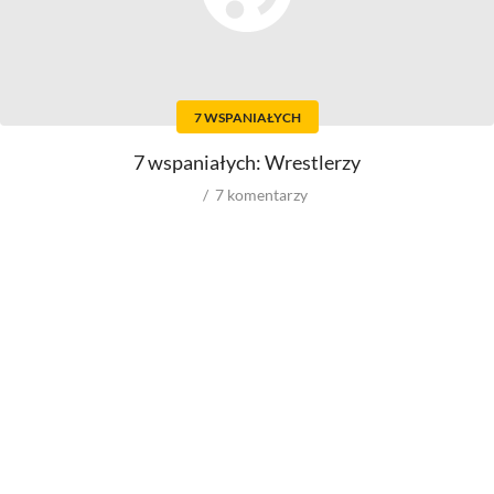
Aktorów
Scenografów
Aktorek
Montażystów
Reżyserów
Kostiumografów
Scenarzystów
Dźwiękowców
7 WSPANIAŁYCH
Producentów
Autorów materiałów do
scenariusza
Autorów zdjęć
7 wspaniałych: Wrestlerzy
Kompozytorów
7
komentarzy
Role w filmowych
Role w serialach
Męskie
Męskie
Kobiece
Kobiece
Reżyserów
Reżyserów
Scenarzystów
Scenarzystów
Producentów
Kompozytorów
Autorów zdjęć
Kompozytorów
Box Office
wyniki ze świata
wyniki spoza USA