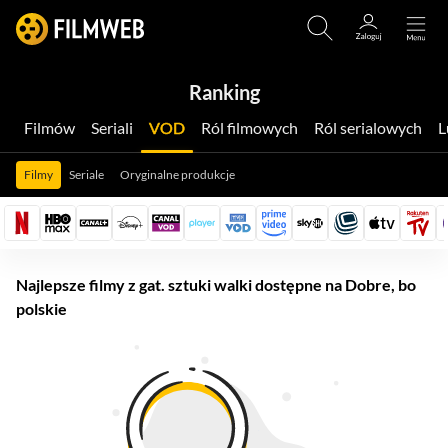
Ranking
Filmów
Seriali
VOD
Ról filmowych
Ról serialowych
Filmy
Seriale
Oryginalne produkcje
Najlepsze filmy z gat. sztuki walki dostępne na Dobre, bo
polskie