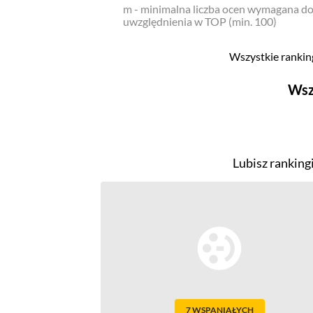
m - minimalna liczba ocen wymagana d
uwzględnienia w TOP (min. 100)
Wszystkie ranking
Wsz
Filmy
Top 500
Lubisz ranking
Polskie
Nowości
Programy
Top 500
Polskie
Ludzie filmu
Aktorów
7 WSPANIAŁYCH
Aktorek