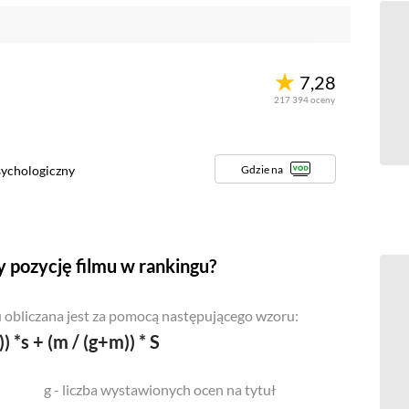
7,28
217 394
oceny
Gdzie na
ychologiczny
 pozycję filmu w rankingu?
 obliczana jest za pomocą następującego wzoru:
)) *s + (m / (g+m)) * S
g - liczba wystawionych ocen na tytuł