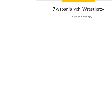
Reżyserów
7 wspaniałych: Wrestlerzy
Scenarzystów
Producentów
7
komentarzy
Autorów zdjęć
Role w filmowych
Męskie
Kobiece
Reżyserów
Scenarzystów
Producentów
Autorów zdjęć
Kompozytorów
Box Office
wyniki ze świata
wyniki z USA
VOD