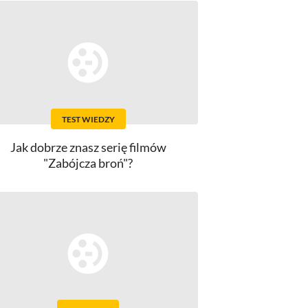
TEST WIEDZY
Jak dobrze znasz serię filmów
"Zabójcza broń"?