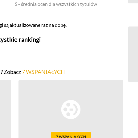
o
S - średnia ocen dla wszystkich tytułów
i są aktualizowane raz na dobę.
ystkie rankingi
Seriale
Top 500
i? Zobacz
7 WSPANIAŁYCH
Polskie
Gry wideo
Top 500
Nowości
Kompozytorów
7 WSPANIAŁYCH
Scenografów