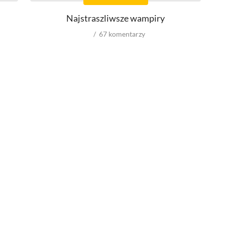
Montażystów
Najstraszliwsze wampiry
Kostiumografów
Dźwiękowców
67
komentarzy
Autorów materiałów do scenariusza
Role w serialach
Męskie
Kobiece
Reżyserów
Scenarzystów
Kompozytorów
wyniki spoza USA
budżety