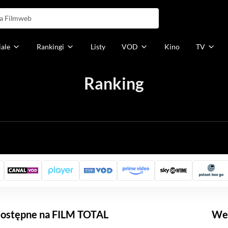
iale
Rankingi
Listy
VOD
Kino
TV
Ranking
h
 dostępne na FILM TOTAL
Weź