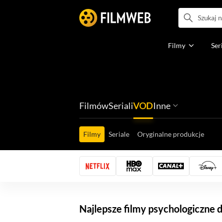
Filmy
Ser
Filmów
Seriali
VOD
Inne
Ludzi filmu
Programów
Ról filmowych
Ról serialowyc
Box Office'ów
Gier wideo
Filmy
Seriale
Oryginalne produkcje
Najlepsze filmy psychologiczne