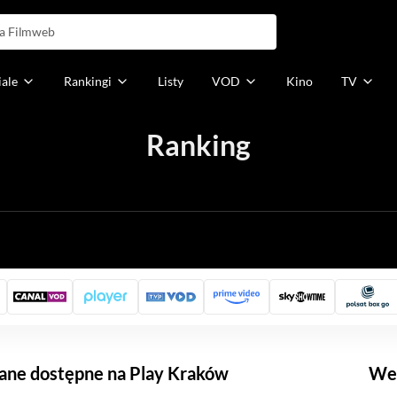
iale
Rankingi
Listy
VOD
Kino
TV
Ranking
h
ane dostępne na Play Kraków
Weź