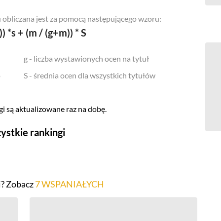
 obliczana jest za pomocą następującego wzoru:
)) *s + (m / (g+m)) * S
g - liczba wystawionych ocen na tytuł
o
S - średnia ocen dla wszystkich tytułów
i są aktualizowane raz na dobę.
ystkie rankingi
Seriale
Top 500
i? Zobacz
7 WSPANIAŁYCH
Polskie
Gry wideo