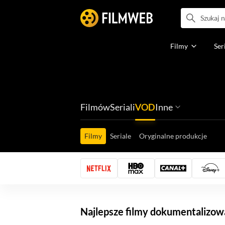
Filmy
Ser
Filmów
Seriali
VOD
Inne
Ludzi filmu
Programów
Ról filmowych
Ról serialowyc
Box Office'ów
Gier wideo
Filmy
Seriale
Oryginalne produkcje
Najlepsze filmy dokumentalizow