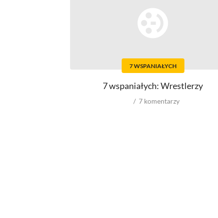
Top 500
Polskie
Ludzie filmu
Aktorów
7 WSPANIAŁYCH
Aktorek
Reżyserów
7 wspaniałych: Wrestlerzy
Scenarzystów
Producentów
7
komentarzy
Autorów zdjęć
Role w filmowych
Męskie
Kobiece
Reżyserów
Scenarzystów
Producentów
Autorów zdjęć
Kompozytorów