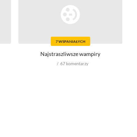
Top 500
Nowości
Kompozytorów
7 WSPANIAŁYCH
Scenografów
Montażystów
Najstraszliwsze wampiry
Kostiumografów
Dźwiękowców
67
komentarzy
Autorów materiałów do scenariusza
Role w serialach
Męskie
Kobiece
Reżyserów
Scenarzystów
Kompozytorów