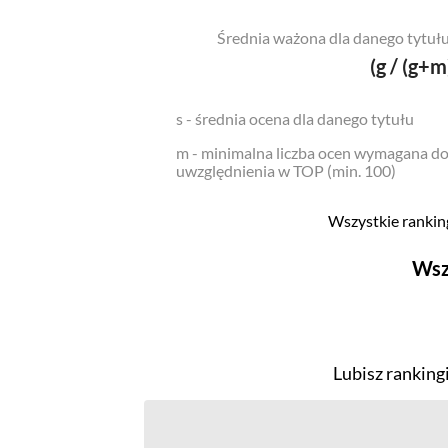
Średnia ważona dla danego tytułu
(g / (g+m
s - średnia ocena dla danego tytułu
m - minimalna liczba ocen wymagana d
uwzględnienia w TOP (min. 100)
Wszystkie ranking
Wsz
Filmy
Top 500
Lubisz ranking
Polskie
Nowości
Programy