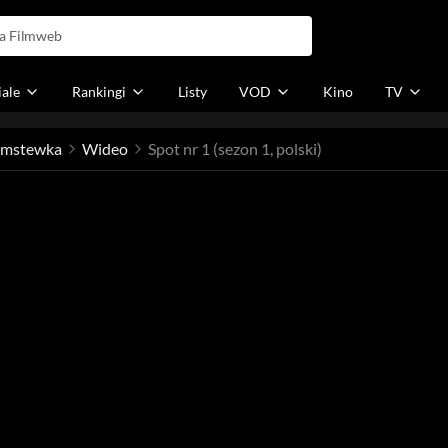
iale
Rankingi
Listy
VOD
Kino
TV
łamstewka
Wideo
Spot nr 1 (sezon 1, polski)