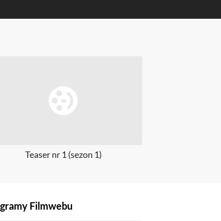
Teaser nr 1 (sezon 1)
Teaser nr 
gramy Filmwebu