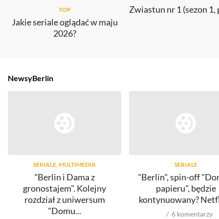
Zwiastun nr 1 (sezon 1, 
TOP
Jakie seriale oglądać w maju
2026?
Newsy
Berlin
SERIALE, MULTIMEDIA
SERIALE
"Berlin i Dama z
"Berlin", spin-off "D
gronostajem". Kolejny
papieru", będzie
rozdział z uniwersum
kontynuowany? Netfli
"Domu...
6
komentarzy