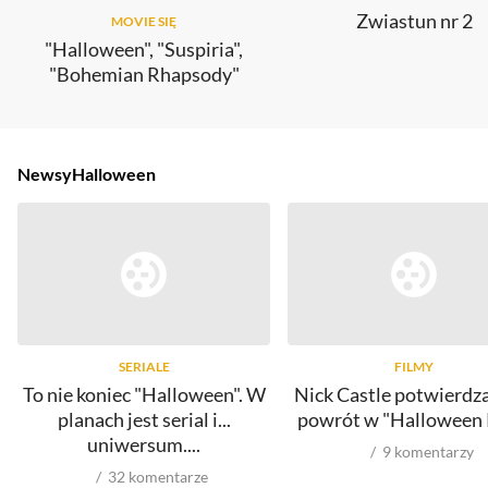
Zwiastun nr 2
MOVIE SIĘ
"Halloween", "Suspiria",
"Bohemian Rhapsody"
Newsy
Halloween
SERIALE
FILMY
To nie koniec "Halloween". W
Nick Castle potwierdz
planach jest serial i...
powrót w "Halloween K
uniwersum....
9
komentarzy
32
komentarze