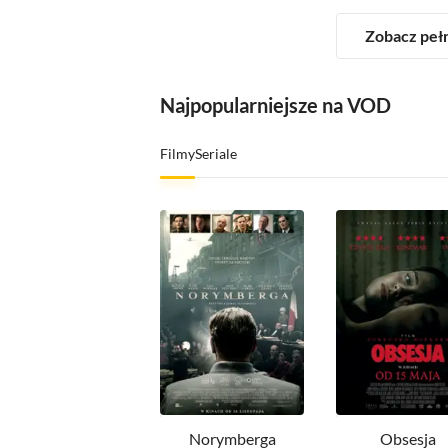
Zobacz peł
Najpopularniejsze na VOD
Filmy
Seriale
Norymberga
Obsesja