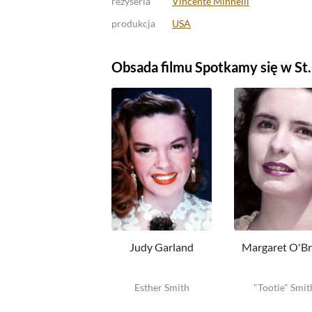
reżyseria
Vincente Minnelli
produkcja
USA
Obsada filmu Spotkamy się w St.
Judy Garland
Margaret O'Br
Esther Smith
"Tootie" Smit