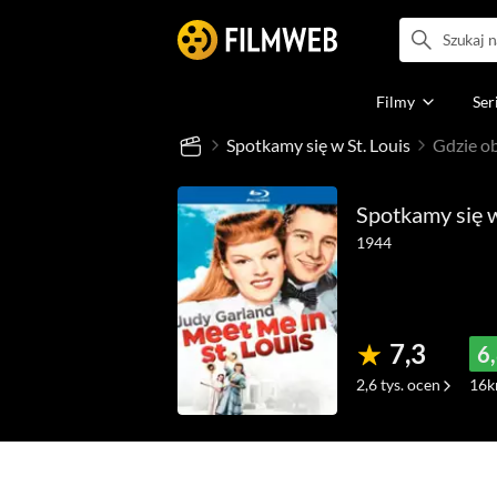
Filmy
Ser
Spotkamy się w St. Louis
Gdzie ob
Spotkamy się w
1944
7,3
6
2,6 tys.
ocen
16
k
(114)
(