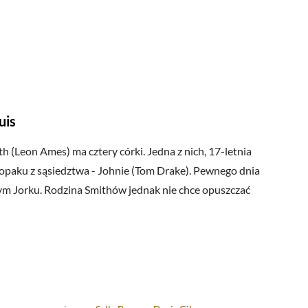
uis
h (Leon Ames) ma cztery córki. Jedna z nich, 17-letnia
łopaku z sąsiedztwa - Johnie (Tom Drake). Pewnego dnia
ym Jorku. Rodzina Smithów jednak nie chce opuszczać