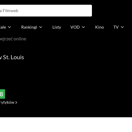
iale
Rankingi
Listy
VOD
Kino
TV
ejrzeć online
 St. Louis
,8
rytyków
18)
(57)
(0)
(4)