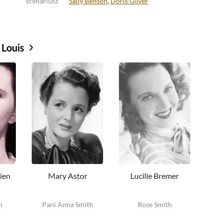
scenariusz
Sally Benson
,
Doris Gilver
 Louis
ien
Mary Astor
Lucille Bremer
h
Pani Anna Smith
Rose Smith