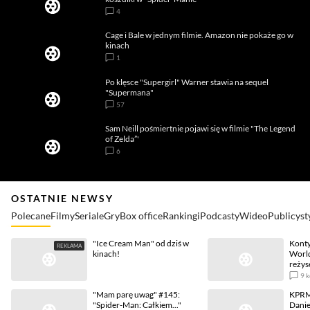
4
Cage i Bale w jednym filmie. Amazon nie pokaże go w
kinach
1
Po klęsce "Supergirl" Warner stawia na sequel
"Supermana"
57
Sam Neill pośmiertnie pojawi się w filmie "The Legend
of Zelda”'
6
OSTATNIE NEWSY
Polecane
Filmy
Seriale
Gry
Box office
Rankingi
Podcasty
Wideo
Publicyst
"Ice Cream Man" od dziś w
Konty
kinach!
World
reżys
9
k
"Mam parę uwag" #145:
KPRM 
"Spider-Man: Całkiem..."
Danie