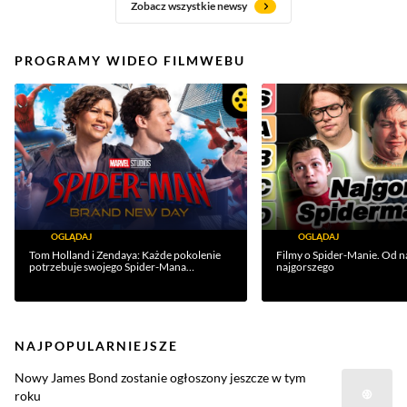
Zobacz wszystkie newsy
PROGRAMY WIDEO FILMWEBU
OGLĄDAJ
OGLĄDAJ
Tom Holland i Zendaya: Każde pokolenie
Filmy o Spider-Manie. Od n
potrzebuje swojego Spider-Mana
najgorszego
(WYWIAD)
NAJPOPULARNIEJSZE
Nowy James Bond zostanie ogłoszony jeszcze w tym
roku