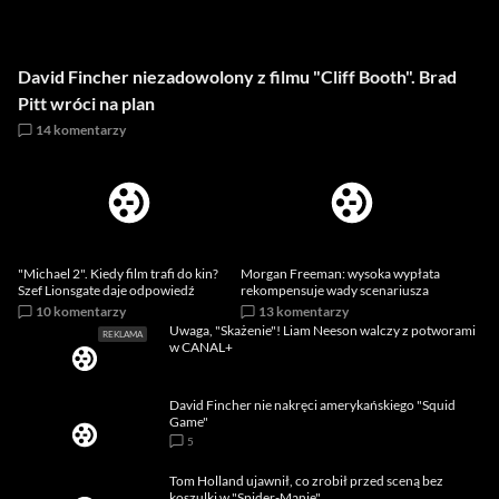
David Fincher niezadowolony z filmu "Cliff Booth". Brad
Pitt wróci na plan
14
komentarzy
"Michael 2". Kiedy film trafi do kin?
Morgan Freeman: wysoka wypłata
Szef Lionsgate daje odpowiedź
rekompensuje wady scenariusza
10
komentarzy
13
komentarzy
Uwaga, "Skażenie"! Liam Neeson walczy z potworami
w CANAL+
David Fincher nie nakręci amerykańskiego "Squid
Game"
5
Tom Holland ujawnił, co zrobił przed sceną bez
koszulki w "Spider-Manie"