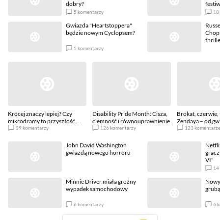
dobry?
festi
5
komentarzy
18
Gwiazda "Heartstoppera"
Russe
będzie nowym Cyclopsem?
Chopr
thrill
5
komentarzy
Krócej znaczy lepiej? Czy
Disability Pride Month: Cisza,
Brokat, czerwie, 
mikrodramy to przyszłość
ciemność i równouprawnienie
Zendaya – od gw
rozrywki?
39
komentarzy
126
komentarzy
Disneya do gwia
123
komentarz
John David Washington
Netfl
gwiazdą nowego horroru
gracz
VI"
14
Minnie Driver miała groźny
Nowy 
wypadek samochodowy
grubą
6
komentarzy
6
k