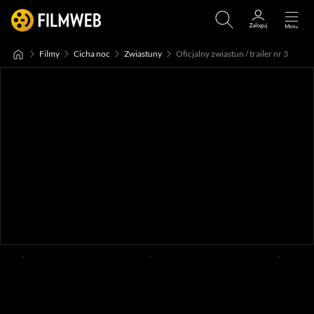
Filmy
Cicha noc
Zwiastuny
Oficjalny zwiastun / trailer nr 3