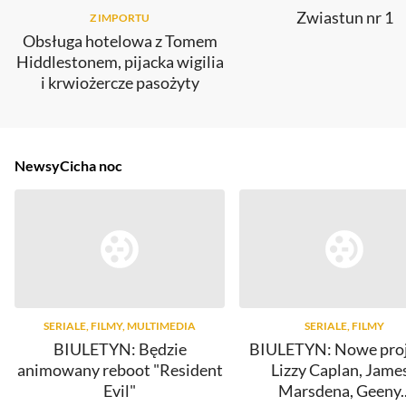
Zwiastun nr 1
Z IMPORTU
Obsługa hotelowa z Tomem
Hiddlestonem, pijacka wigilia
i krwiożercze pasożyty
Newsy
Cicha noc
SERIALE, FILMY, MULTIMEDIA
SERIALE, FILMY
BIULETYN: Będzie
BIULETYN: Nowe pro
animowany reboot "Resident
Lizzy Caplan, Jame
Evil"
Marsdena, Geeny..