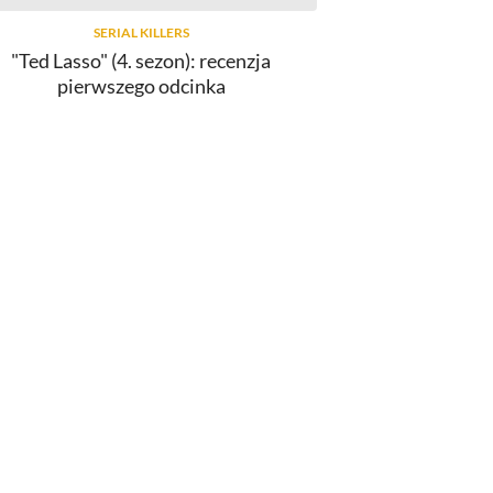
SERIAL KILLERS
"Ted Lasso" (4. sezon): recenzja
pierwszego odcinka
MOVIE SIĘ
Jakie były najlepsze filmy festiwalu
Nowe Horyzonty w 2026 roku?