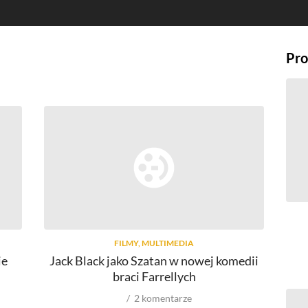
Pro
FILMY, MULTIMEDIA
ie
Jack Black jako Szatan w nowej komedii
braci Farrellych
2
komentarze