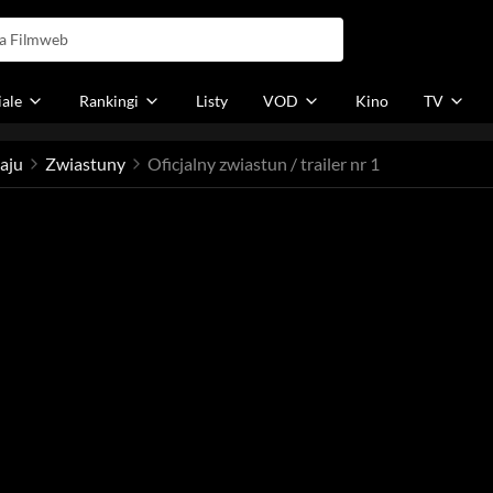
iale
Rankingi
Listy
VOD
Kino
TV
aju
Zwiastuny
Oficjalny zwiastun / trailer nr 1