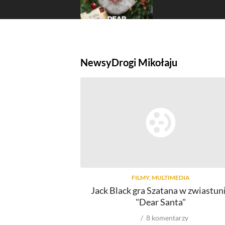
Newsy
Drogi Mikołaju
FILMY, MULTIMEDIA
Jack Black gra Szatana w zwiastun
"Dear Santa"
8
komentarzy