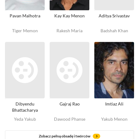
Pavan Malhotra
Kay Kay Menon
Aditya Srivastav
Tiger Memon
Rakesh Maria
Badshah Khan
Dibyendu
Gajraj Rao
Imtiaz Ali
Bhattacharya
Yeda Yakub
Dawood Phanse
Yakub Menon
Zobacz pełną obsadę i twórców