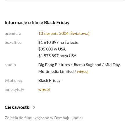
Informacje o filmie Black Friday
premiera
13 sierpnia 2004 (Światowa)
boxoffice
$1 610 897 na świecie
$35 000 w USA
$1 575 897 poza USA
studio
Big Bang Pictures
/
Jhamu Sughand
/
Mid Day
Multimedia Limited /
więcej
tytuł oryg.
Black Friday
inne tytuły
więcej
Ciekawostki
Zdjęcia do filmu kręcono w Bombaju (Indie).