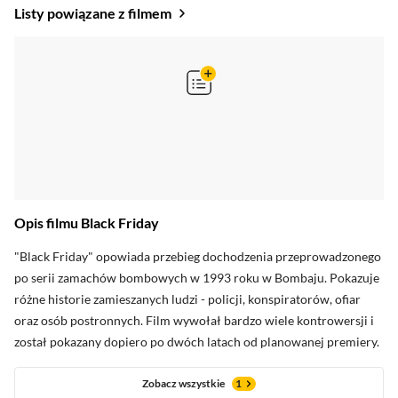
Listy powiązane z filmem
Opis filmu Black Friday
oceny krytyków
"Black Friday" opowiada przebieg dochodzenia przeprowadzonego
po serii zamachów bombowych w 1993 roku w Bombaju. Pokazuje
różne historie zamieszanych ludzi - policji, konspiratorów, ofiar
Zobacz oceny krytyków
oraz osób postronnych. Film wywołał bardzo wiele kontrowersji i
został pokazany dopiero po dwóch latach od planowanej premiery.
Zobacz wszystkie
1