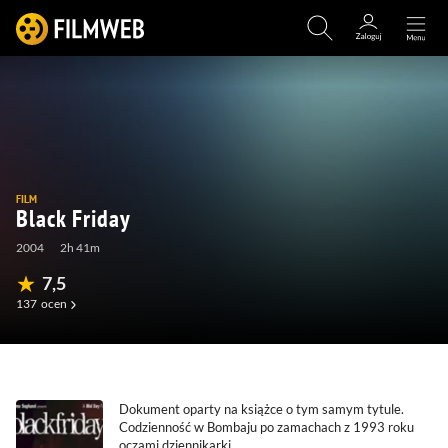
FILM
Black Friday
2004
2h 41m
7,5
137
ocen
(4)
(33)
(0)
(1)
Dokument oparty na książce o tym samym tytule.
Codzienność w Bombaju po zamachach z 1993 roku
oczami dziennikarki.