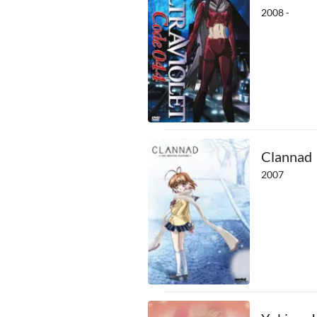
2008 -
Clannad
2007