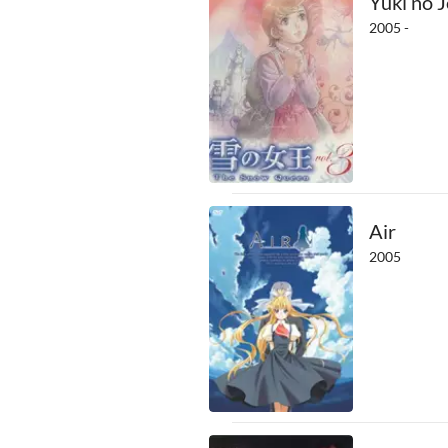
Yuki no 
2005 -
Air
2005