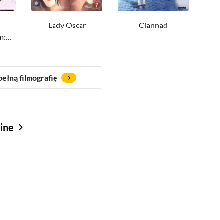
o
Lady Oscar
Clannad
m:
ełną filmografię
line