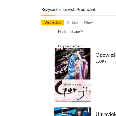
Reżyser
Scenarzysta
Producent
Wszystkie
Seriale
Filmy
Nadchodzące
0
Po premierze
39
Opowieść 
2009 -
Ultravio