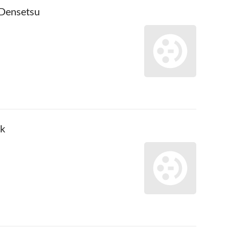
Densetsu
ck