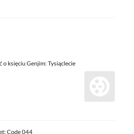
o księciu Genjim: Tysiąclecie
let: Code 044