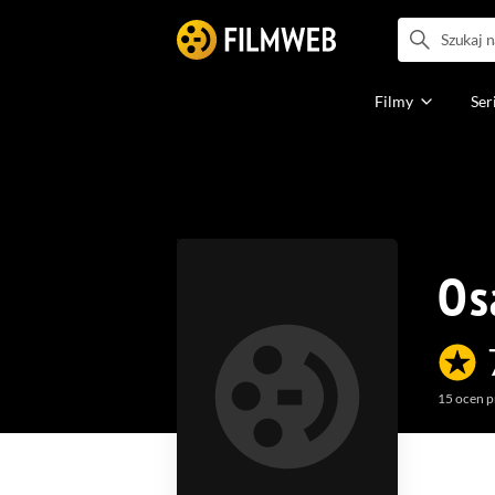
Filmy
Ser
Os
15
ocen p