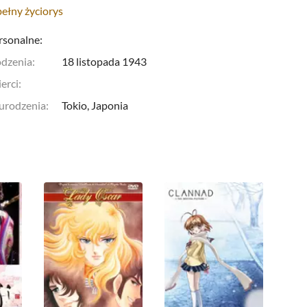
pełny życiorys
rsonalne:
odzenia:
18 listopada 1943
erci:
 urodzenia:
Tokio,
Japonia