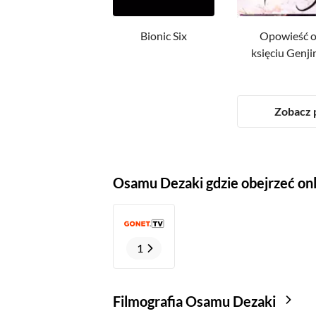
Bionic Six
Opowieść 
księciu Genji
Tysiąclecie
Zobacz p
Osamu Dezaki gdzie obejrzeć on
1
Filmografia Osamu Dezaki