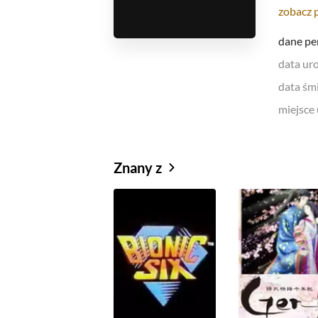
zobacz 
dane pe
data ur
data śmi
miejsce
Znany z