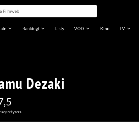
iale
Rankingi
Listy
VOD
Kino
TV
amu Dezaki
7,5
racy reżysera