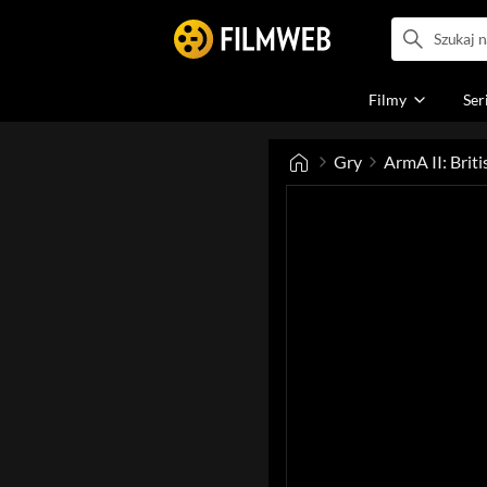
Filmy
Ser
Gry
ArmA II: Brit