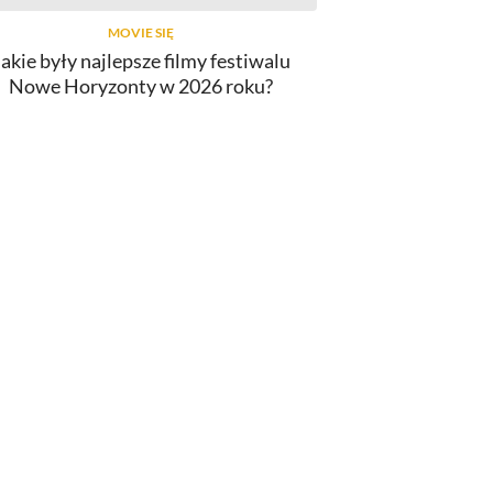
MOVIE SIĘ
Jakie były najlepsze filmy festiwalu
Nowe Horyzonty w 2026 roku?
INNY
lmy o Spider-Manie. Od najlepszego
do najgorszego