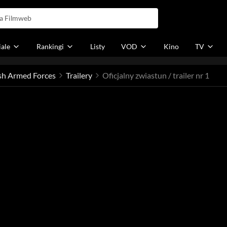
iale
Rankingi
Listy
VOD
Kino
TV
ish Armed Forces
Trailery
Oficjalny zwiastun / trailer nr 1