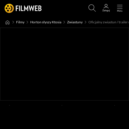
Filmy
Horton słyszy Ktosia
Zwiastuny
Oficjalny zwiastun / trailer 